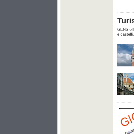
Turi
GENS offre
e castelli