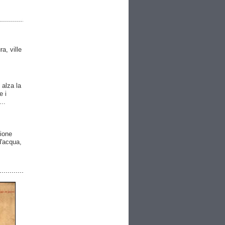
ra, ville
 alza la
e i
..
gione
 d'acqua,