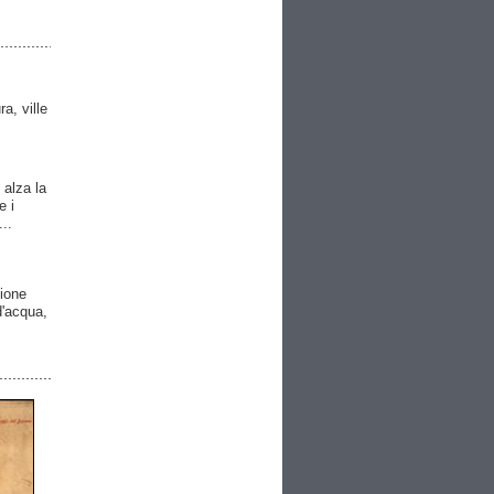
ra, ville
 alza la
e i
..
gione
 d'acqua,