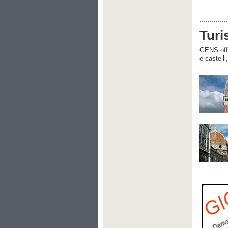
Turi
GENS offre
e castelli