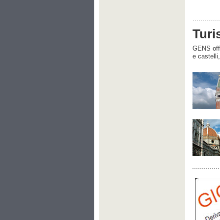
Turi
GENS offre
e castelli