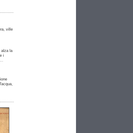
ra, ville
 alza la
e i
..
gione
 d'acqua,