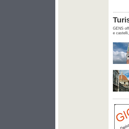
Turi
GENS offre
e castelli