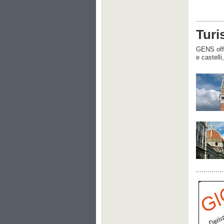
Turi
GENS offre
e castelli