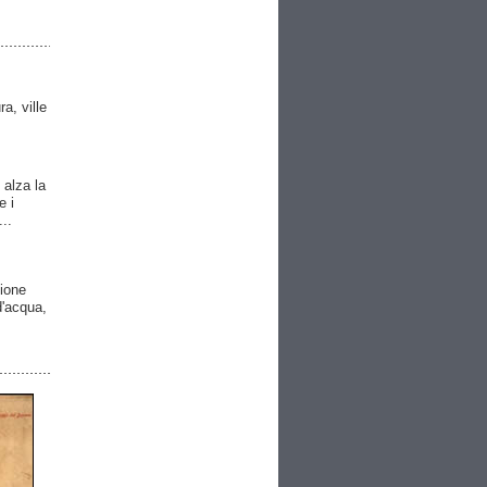
ra, ville
 alza la
e i
..
gione
 d'acqua,