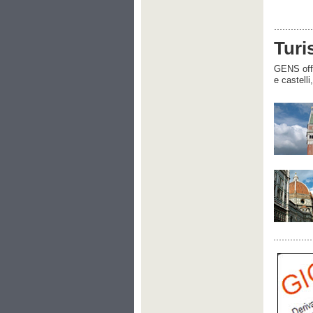
Turi
GENS offre
e castelli