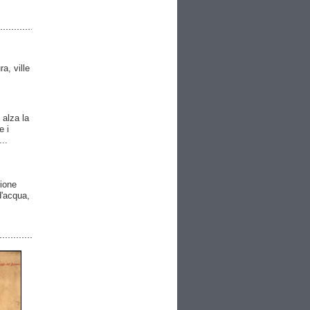
ra, ville
 alza la
e i
..
gione
 d'acqua,