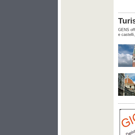
Turi
GENS offre
e castelli