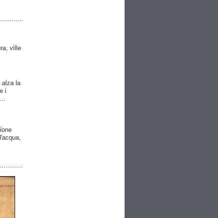
ra, ville
 alza la
e i
..
gione
 d'acqua,