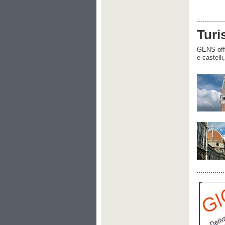
Turi
GENS offre
e castelli