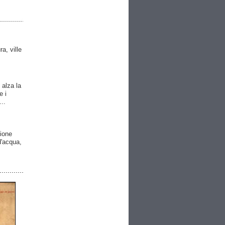
ra, ville
 alza la
e i
..
gione
 d'acqua,