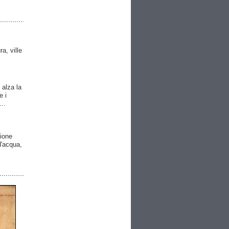
ra, ville
 alza la
e i
..
gione
 d'acqua,