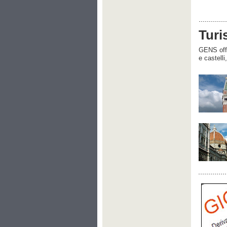
Turi
GENS offre
e castelli