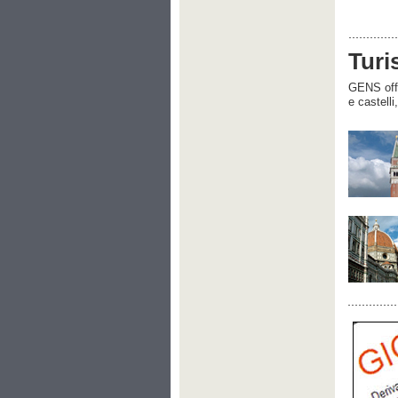
Turi
GENS offre
e castelli