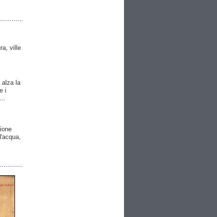
ra, ville
 alza la
e i
..
gione
 d'acqua,