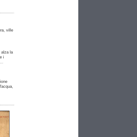
ra, ville
 alza la
e i
..
gione
 d'acqua,