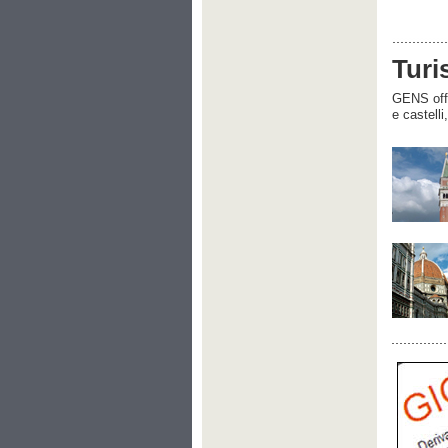
Turi
GENS offre
e castelli