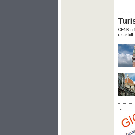
Turi
GENS offre
e castelli