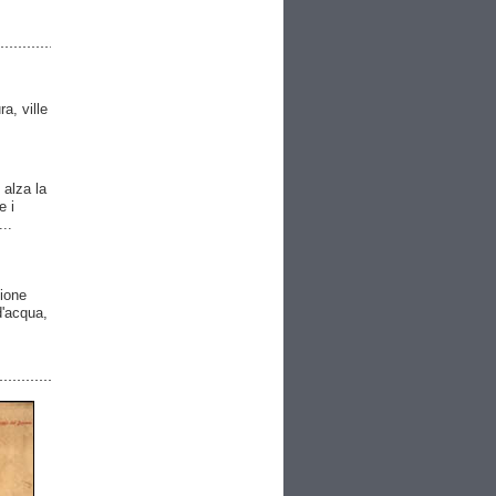
ra, ville
 alza la
e i
..
gione
 d'acqua,