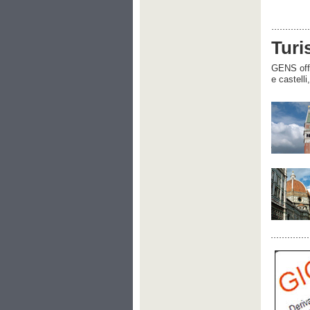
Turi
GENS offre
e castelli