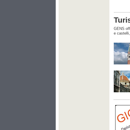
Turi
GENS offre
e castelli