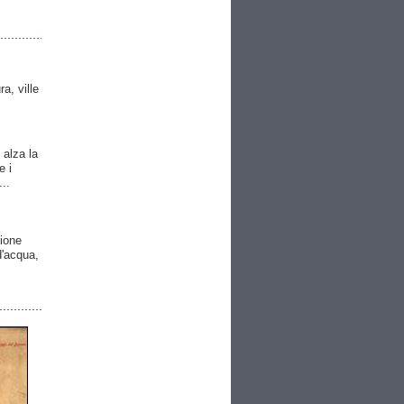
ra, ville
 alza la
e i
..
gione
 d'acqua,