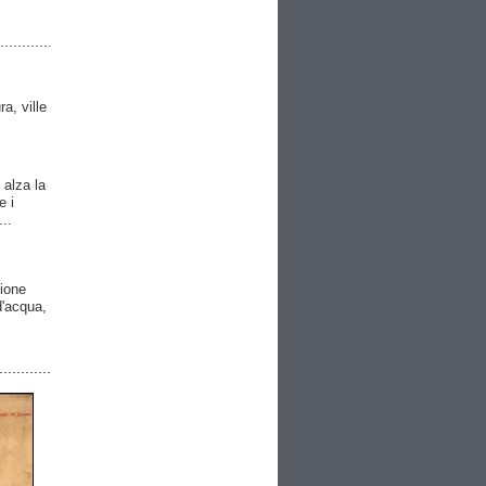
ra, ville
 alza la
e i
..
gione
 d'acqua,