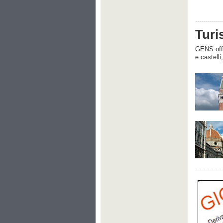
Turi
GENS offre
e castelli