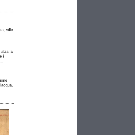
ra, ville
 alza la
e i
..
gione
 d'acqua,