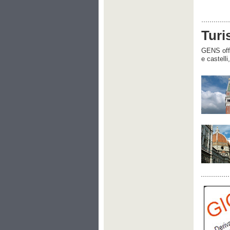
Turi
GENS offre
e castelli