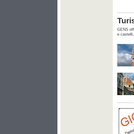
Turi
GENS offre
e castelli