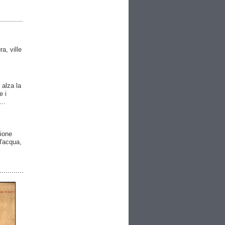
ra, ville
 alza la
e i
..
gione
 d'acqua,