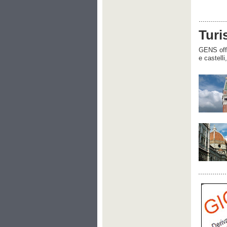
Turi
GENS offre
e castelli