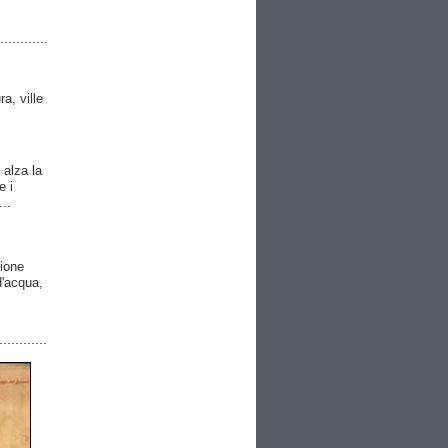
ra, ville
 alza la
e i
..
gione
 d'acqua,