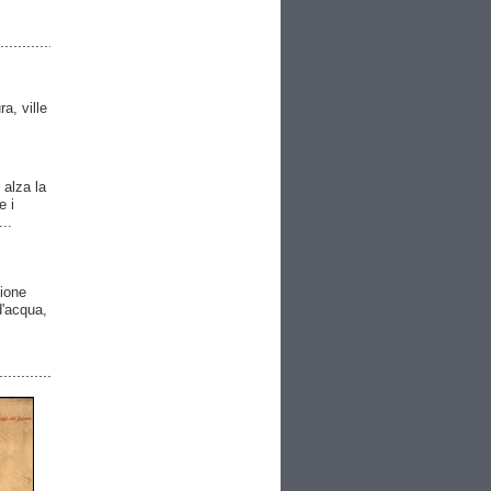
ra, ville
 alza la
e i
..
gione
 d'acqua,