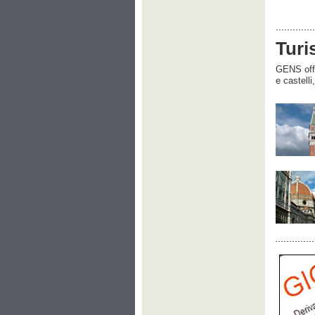
Turi
GENS offre
e castelli