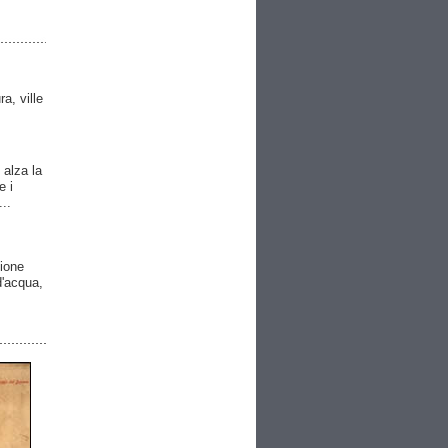
ra, ville
 alza la
e i
..
gione
 d'acqua,