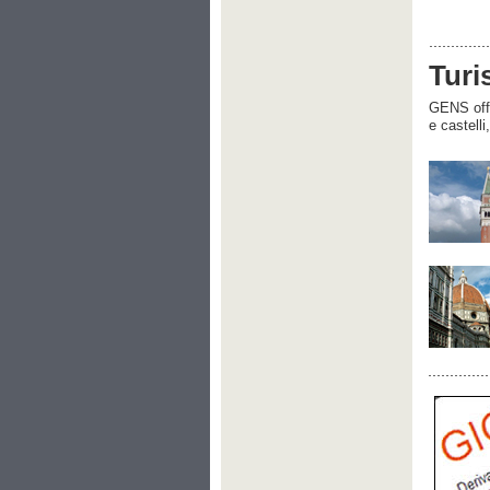
Turi
GENS offre
e castelli