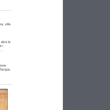
ra, ville
 alza la
e i
..
gione
 d'acqua,