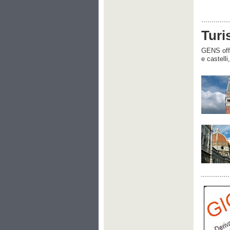
Turi
GENS offre
e castelli