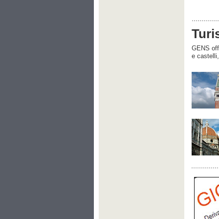
Turi
GENS offre
e castelli