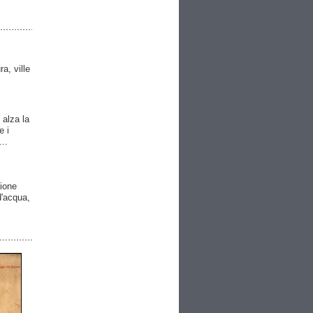
ra, ville
 alza la
e i
..
gione
 d'acqua,