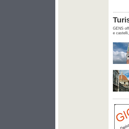
Turi
GENS offre
e castelli