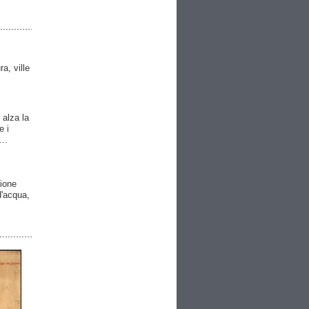
ra, ville
 alza la
e i
..
gione
 d'acqua,