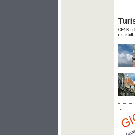
Turi
GENS offre
e castelli