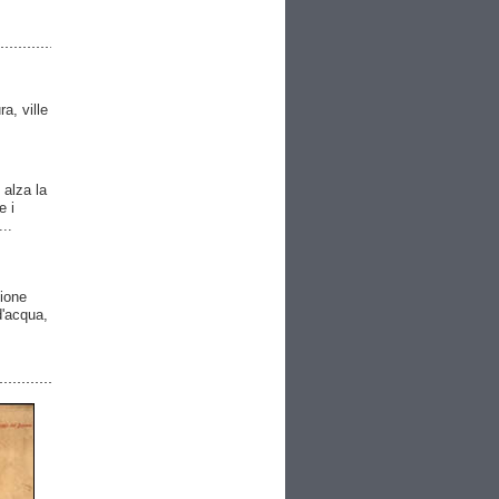
ra, ville
 alza la
e i
..
gione
 d'acqua,