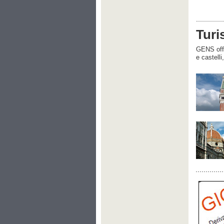
Turi
GENS offre
e castelli