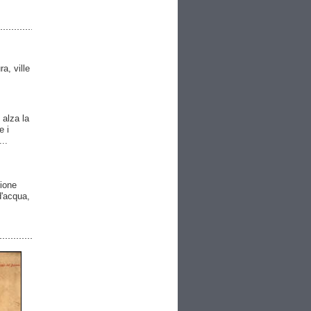
ra, ville
 alza la
e i
..
gione
 d'acqua,