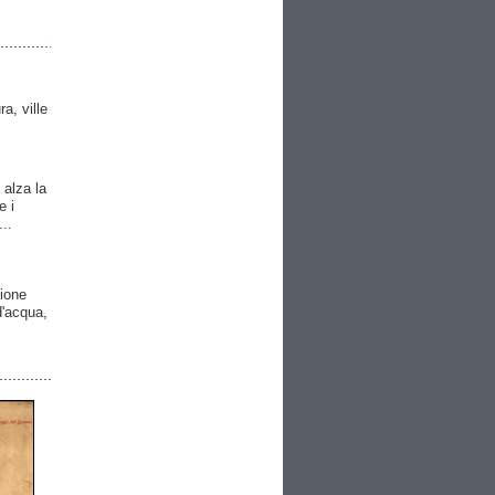
ra, ville
 alza la
e i
..
gione
 d'acqua,