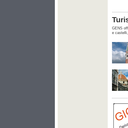
Turi
GENS offre
e castelli