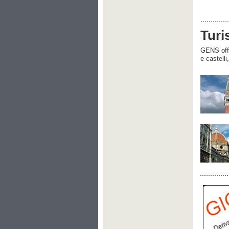
Turi
GENS offre
e castelli