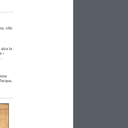
ra, ville
 alza la
e i
..
gione
 d'acqua,