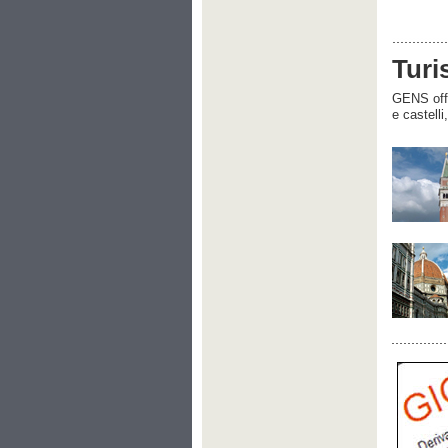
Turi
GENS offre
e castelli