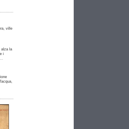
ra, ville
 alza la
e i
..
gione
 d'acqua,