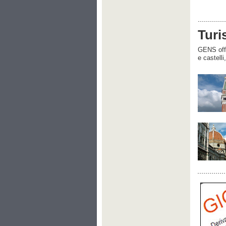
Turi
GENS offre
e castelli