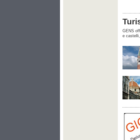
Turi
GENS offre
e castelli