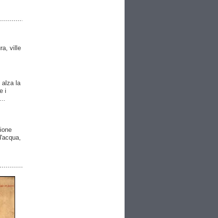
ra, ville
 alza la
e i
..
gione
 d'acqua,