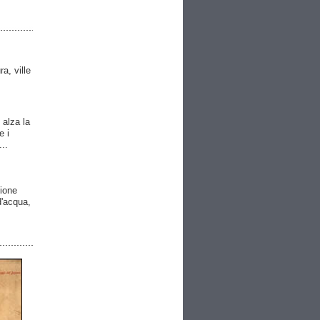
ra, ville
 alza la
e i
..
gione
 d'acqua,