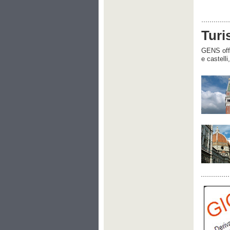
Turi
GENS offre
e castelli