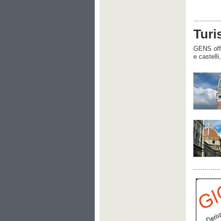
Turi
GENS offre
e castelli