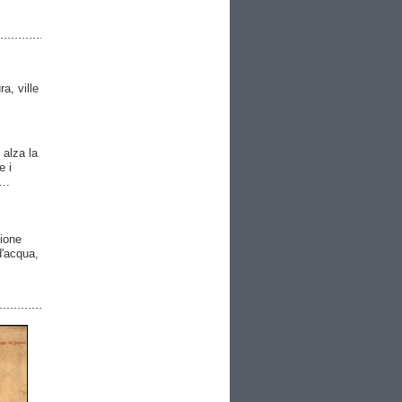
ra, ville
 alza la
e i
..
gione
 d'acqua,