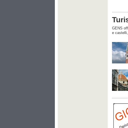
Turi
GENS offre
e castelli