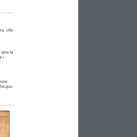
ra, ville
 alza la
e i
..
gione
 d'acqua,