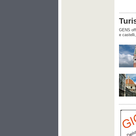
Turi
GENS offre
e castelli