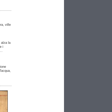
ra, ville
 alza la
e i
..
gione
 d'acqua,