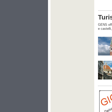
Turi
GENS offre
e castelli