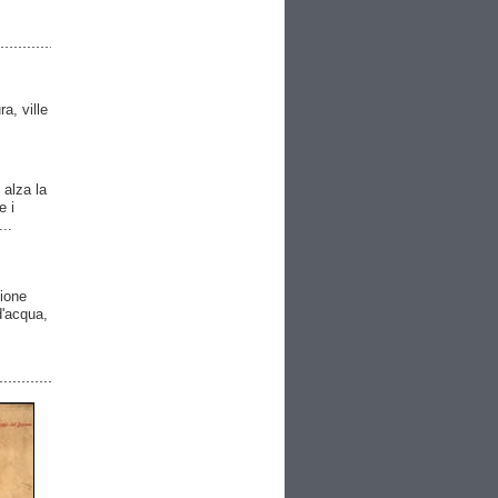
ra, ville
 alza la
e i
..
gione
 d'acqua,