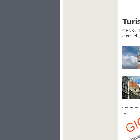
Turi
GENS offre
e castelli