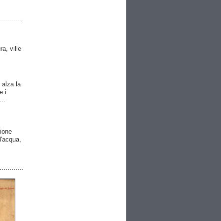
ra, ville
 alza la
e i
..
gione
 d'acqua,