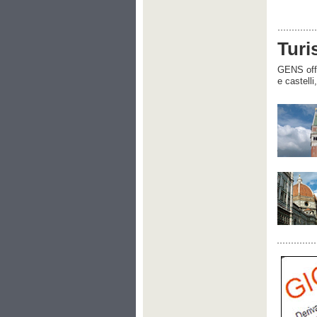
Turi
GENS offre
e castelli