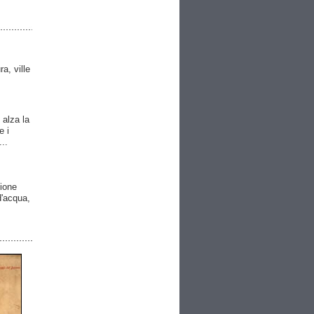
ra, ville
 alza la
e i
..
gione
 d'acqua,