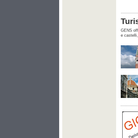
Turi
GENS offre
e castelli