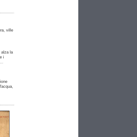
ra, ville
 alza la
e i
..
gione
 d'acqua,