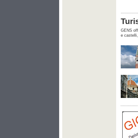
Turi
GENS offre
e castelli