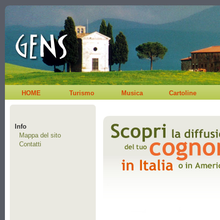
HOME
Turismo
Musica
Cartoline
Info
Mappa del sito
Contatti