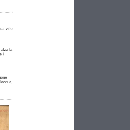
ra, ville
 alza la
e i
..
gione
 d'acqua,