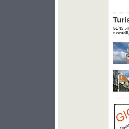
Turi
GENS offre
e castelli