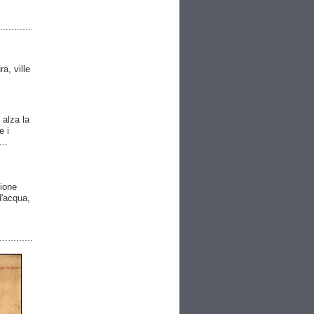
ra, ville
 alza la
e i
..
gione
 d'acqua,