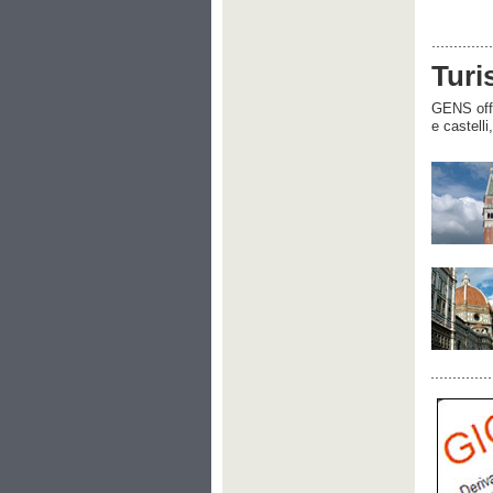
Turi
GENS offre
e castelli