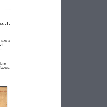
ra, ville
 alza la
e i
..
gione
 d'acqua,