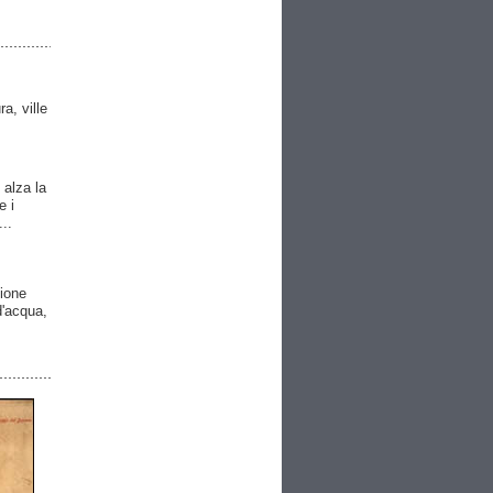
ra, ville
 alza la
e i
..
gione
 d'acqua,