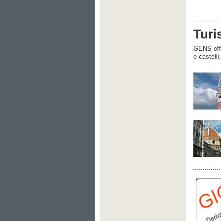
Turi
GENS offre
e castelli