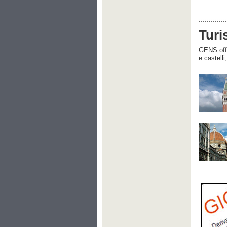
Turi
GENS offre
e castelli