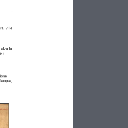
ra, ville
 alza la
e i
..
gione
 d'acqua,