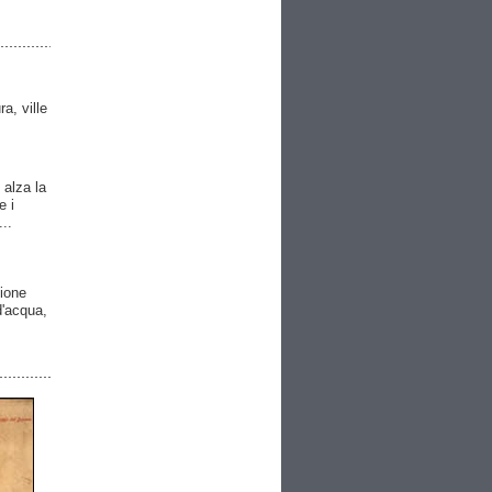
ra, ville
 alza la
e i
..
gione
 d'acqua,