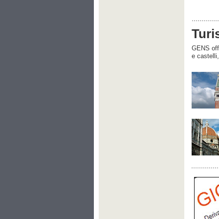
Turi
GENS offre
e castelli