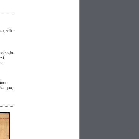
ra, ville
 alza la
e i
..
gione
 d'acqua,