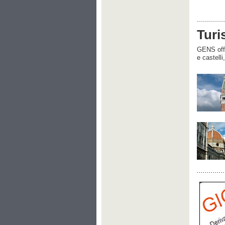
Turi
GENS offre
e castelli