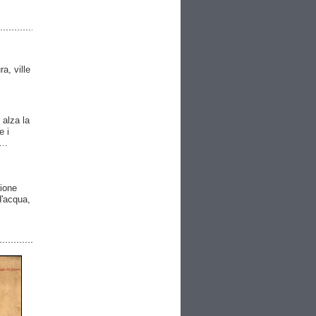
ra, ville
 alza la
e i
..
gione
 d'acqua,