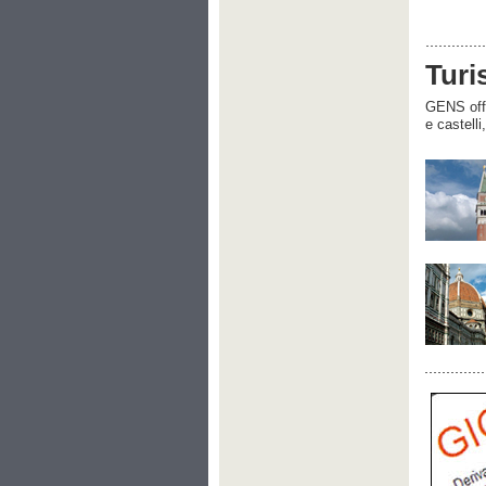
Turi
GENS offre
e castelli