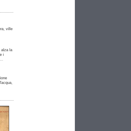
ra, ville
 alza la
e i
..
gione
 d'acqua,