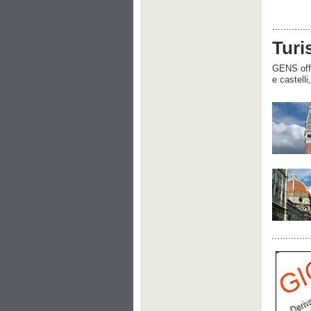
Turi
GENS offre
e castelli