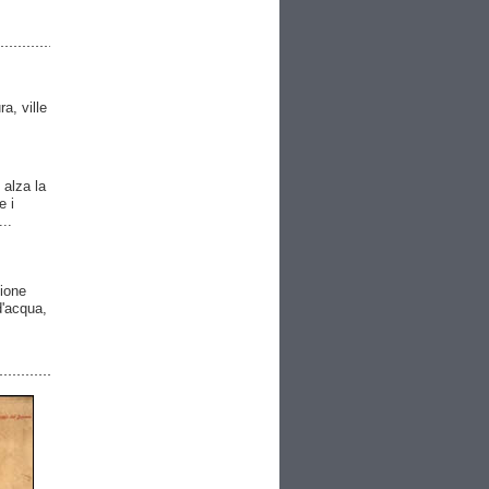
ra, ville
 alza la
e i
..
gione
 d'acqua,