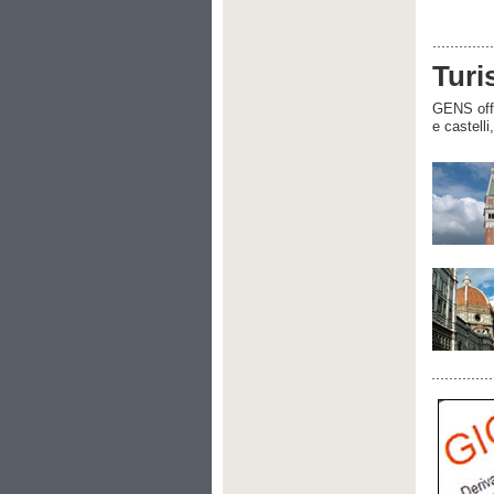
Turi
GENS offre
e castelli